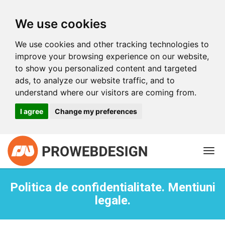
We use cookies
We use cookies and other tracking technologies to
improve your browsing experience on our website,
to show you personalized content and targeted
ads, to analyze our website traffic, and to
understand where our visitors are coming from.
I agree
Change my preferences
Togg
navi
Politica de confidentialitate. Mentiuni
legale.